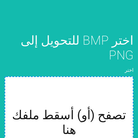
اختر BMP للتحويل إلى
PNG
اختر
تصفح (أو) أسقط ملفك
هنا