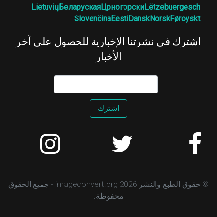
Lietuvių
Беларуская
Црногорски
Lëtzebuergesch
Slovenčina
Eesti
Dansk
Norsk
Føroyskt
اشترك في نشرتنا الإخبارية للحصول على آخر
الأخبار
اشترك
© حقوق الطبع والنشر 2026 imageconvert.org - جميع الحقوق
محفوظة.