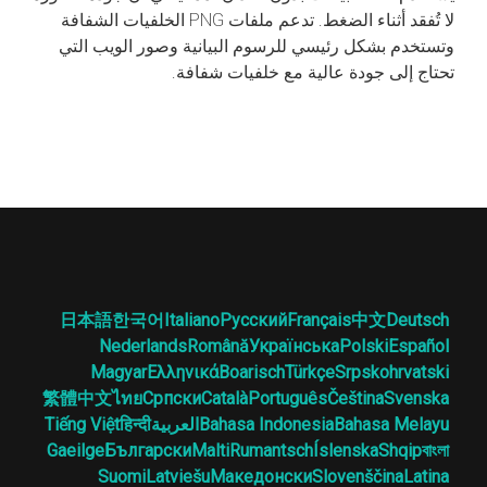
لا تُفقد أثناء الضغط. تدعم ملفات PNG الخلفيات الشفافة
وتستخدم بشكل رئيسي للرسوم البيانية وصور الويب التي
تحتاج إلى جودة عالية مع خلفيات شفافة.
日本語
한국어
Italiano
Русский
Français
中文
Deutsch
Nederlands
Română
Українська
Polski
Español
Magyar
Ελληνικά
Boarisch
Türkçe
Srpskohrvatski
繁體中文
ไทย
Српски
Català
Português
Čeština
Svenska
Bahasa Melayu
Bahasa Indonesia
العربية
हिन्दी
Tiếng Việt
Gaeilge
Български
Malti
Rumantsch
Íslenska
Shqip
বাংলা
Suomi
Latviešu
Македонски
Slovenščina
Latina