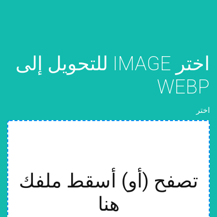
اختر IMAGE للتحويل إلى
WEBP
اختر
تصفح (أو) أسقط ملفك
هنا