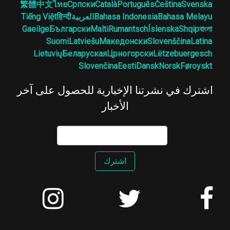
繁體中文
ไทย
Српски
Català
Português
Čeština
Svenska
Bahasa Melayu
Bahasa Indonesia
العربية
हिन्दी
Tiếng Việt
Gaeilge
Български
Malti
Rumantsch
Íslenska
Shqip
বাংলা
Suomi
Latviešu
Македонски
Slovenščina
Latina
Lietuvių
Беларуская
Црногорски
Lëtzebuergesch
Slovenčina
Eesti
Dansk
Norsk
Føroyskt
اشترك في نشرتنا الإخبارية للحصول على آخر
الأخبار
اشترك