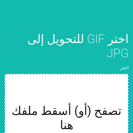
اختر GIF للتحويل إلى
JPG
اختر
تصفح (أو) أسقط ملفك
هنا