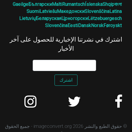
Gaeilge
Български
Malti
Rumantsch
Íslenska
Shqip
বাংলা
Suomi
Latviešu
Македонски
Slovenščina
Latina
Lietuvių
Беларуская
Црногорски
Lëtzebuergesch
Slovenčina
Eesti
Dansk
Norsk
Føroyskt
اشترك في نشرتنا الإخبارية للحصول على آخر
الأخبار
اشترك
© حقوق الطبع والنشر 2026 imageconvert.org - جميع الحقوق