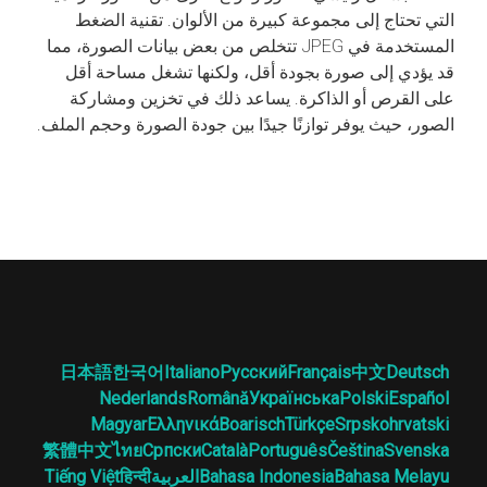
التي تحتاج إلى مجموعة كبيرة من الألوان. تقنية الضغط
المستخدمة في JPEG تتخلص من بعض بيانات الصورة، مما
قد يؤدي إلى صورة بجودة أقل، ولكنها تشغل مساحة أقل
على القرص أو الذاكرة. يساعد ذلك في تخزين ومشاركة
الصور، حيث يوفر توازنًا جيدًا بين جودة الصورة وحجم الملف.
日本語
한국어
Italiano
Русский
Français
中文
Deutsch
Nederlands
Română
Українська
Polski
Español
Magyar
Ελληνικά
Boarisch
Türkçe
Srpskohrvatski
繁體中文
ไทย
Српски
Català
Português
Čeština
Svenska
Bahasa Melayu
Bahasa Indonesia
العربية
हिन्दी
Tiếng Việt