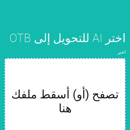
اختر AI للتحويل إلى OTB
اختر
تصفح (أو) أسقط ملفك
هنا