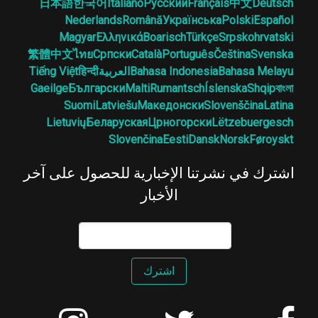
日本語
한국어
Italiano
Русский
Français
中文
Deutsch
Nederlands
Română
Українська
Polski
Español
Magyar
Ελληνικά
Boarisch
Türkçe
Srpskohrvatski
繁體中文
ไทย
Српски
Català
Português
Čeština
Svenska
Bahasa Melayu
Bahasa Indonesia
العربية
हिन्दी
Tiếng Việt
Gaeilge
Български
Malti
Rumantsch
Íslenska
Shqip
বাংলা
Suomi
Latviešu
Македонски
Slovenščina
Latina
Lietuvių
Беларуская
Црногорски
Lëtzebuergesch
Slovenčina
Eesti
Dansk
Norsk
Føroyskt
اشترك في نشرتنا الإخبارية للحصول على آخر
الأخبار
اشترك