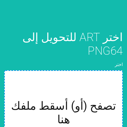
اختر ART للتحويل إلى
PNG64
اختر
تصفح (أو) أسقط ملفك
هنا