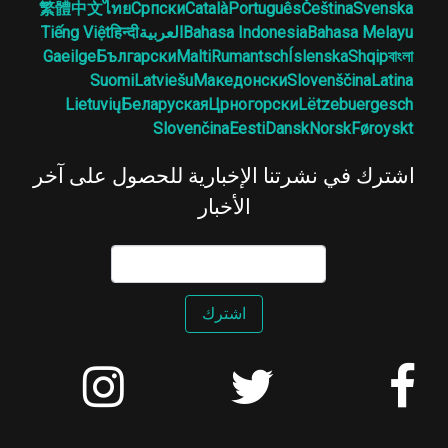
繁體中文
ไทย
Српски
Català
Português
Čeština
Svenska
Bahasa Melayu
Bahasa Indonesia
العربية
हिन्दी
Tiếng Việt
Gaeilge
Български
Malti
Rumantsch
Íslenska
Shqip
বাংলা
Suomi
Latviešu
Македонски
Slovenščina
Latina
Lietuvių
Беларуская
Црногорски
Lëtzebuergesch
Slovenčina
Eesti
Dansk
Norsk
Føroyskt
اشترك في نشرتنا الإخبارية للحصول على آخر
الأخبار
اشترك