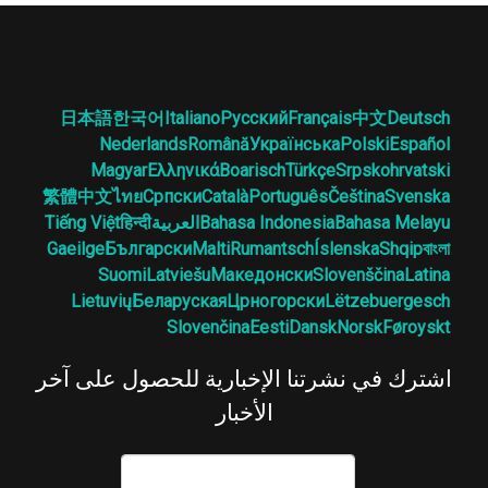
日本語
한국어
Italiano
Русский
Français
中文
Deutsch
Nederlands
Română
Українська
Polski
Español
Magyar
Ελληνικά
Boarisch
Türkçe
Srpskohrvatski
繁體中文
ไทย
Српски
Català
Português
Čeština
Svenska
Bahasa Melayu
Bahasa Indonesia
العربية
हिन्दी
Tiếng Việt
Gaeilge
Български
Malti
Rumantsch
Íslenska
Shqip
বাংলা
Suomi
Latviešu
Македонски
Slovenščina
Latina
Lietuvių
Беларуская
Црногорски
Lëtzebuergesch
Slovenčina
Eesti
Dansk
Norsk
Føroyskt
اشترك في نشرتنا الإخبارية للحصول على آخر
الأخبار