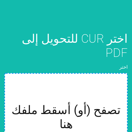
اختر CUR للتحويل إلى
PDF
اختر
تصفح (أو) أسقط ملفك
هنا