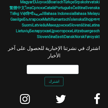
Magyar
Ελληνικά
Boarisch
Türkçe
Srpskohrvatski
繁體中文
ไทย
Српски
Català
Português
Čeština
Svenska
Bahasa Melayu
Bahasa Indonesia
العربية
हिन्दी
Tiếng Việt
Gaeilge
Български
Malti
Rumantsch
Íslenska
Shqip
বাংলা
Suomi
Latviešu
Македонски
Slovenščina
Latina
Lietuvių
Беларуская
Црногорски
Lëtzebuergesch
Slovenčina
Eesti
Dansk
Norsk
Føroyskt
اشترك في نشرتنا الإخبارية للحصول على آخر
الأخبار
اشترك