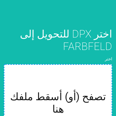
اختر DPX للتحويل إلى
FARBFELD
اختر
تصفح (أو) أسقط ملفك
هنا