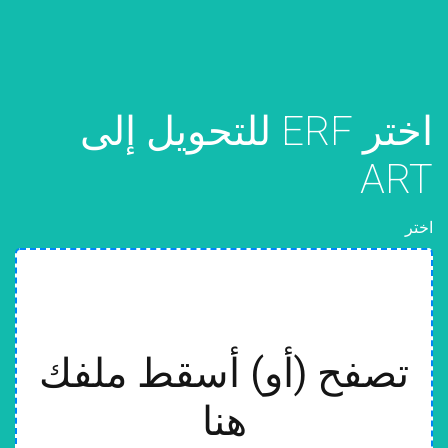
اختر ERF للتحويل إلى
ART
اختر
تصفح (أو) أسقط ملفك
هنا