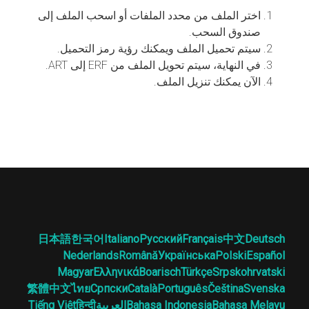
اختر الملف من محدد الملفات أو اسحب الملف إلى
صندوق السحب.
سيتم تحميل الملف ويمكنك رؤية رمز التحميل.
في النهاية، سيتم تحويل الملف من ERF إلى ART.
الآن يمكنك تنزيل الملف.
日本語
한국어
Italiano
Русский
Français
中文
Deutsch
Nederlands
Română
Українська
Polski
Español
Magyar
Ελληνικά
Boarisch
Türkçe
Srpskohrvatski
繁體中文
ไทย
Српски
Català
Português
Čeština
Svenska
Bahasa Melayu
Bahasa Indonesia
العربية
हिन्दी
Tiếng Việt