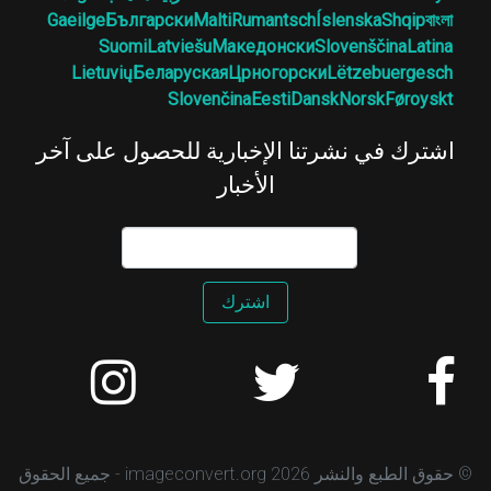
Gaeilge
Български
Malti
Rumantsch
Íslenska
Shqip
বাংলা
Suomi
Latviešu
Македонски
Slovenščina
Latina
Lietuvių
Беларуская
Црногорски
Lëtzebuergesch
Slovenčina
Eesti
Dansk
Norsk
Føroyskt
اشترك في نشرتنا الإخبارية للحصول على آخر
الأخبار
اشترك
© حقوق الطبع والنشر 2026 imageconvert.org - جميع الحقوق