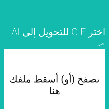
اختر GIF للتحويل إلى AI
اختر
تصفح (أو) أسقط ملفك
هنا