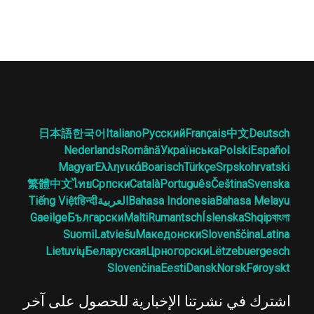
日本語
한국어
Italiano
Русский
Français
中文
Deutsch
Nederlands
Română
Українська
Polski
Español
Magyar
Ελληνικά
Boarisch
Türkçe
Srpskohrvatski
繁體中文
ไทย
Српски
Català
Português
Čeština
Svenska
Bahasa Melayu
Bahasa Indonesia
العربية
हिन्दी
Tiếng Việt
Gaeilge
Български
Malti
Rumantsch
Íslenska
Shqip
বাংলা
Suomi
Latviešu
Македонски
Slovenščina
Latina
Lietuvių
Беларуская
Црногорски
Lëtzebuergesch
Slovenčina
Eesti
Dansk
Norsk
Føroyskt
اشترك في نشرتنا الإخبارية للحصول على آخر