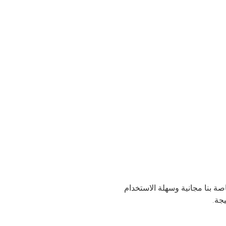
يل K25 إلى ART عبر الإنترنت دون إتلاف جودة الصورة الناتجة. أداة تحويل K25 إلى ART الخاصة بنا مجانية وسهلة الاستخدام
جة.