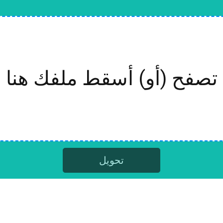
تصفح (أو) أسقط ملفك هنا
تحويل