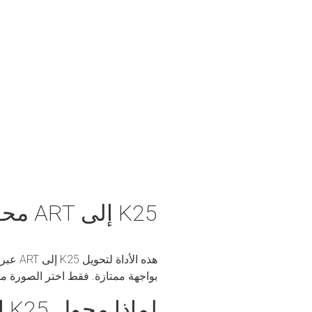
K25 إلى ART محول
بواجهة ممتازة. فقط اختر الصورة 
لماذا محول K25 إلى ART الخاص بنا