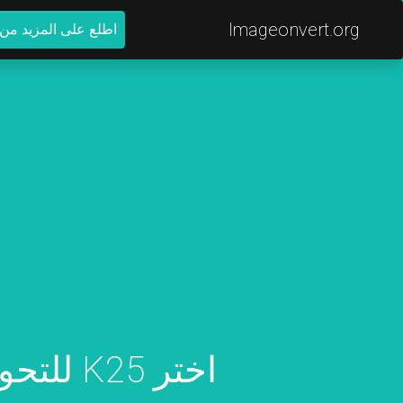
Imageonvert.org
اطلع على المزيد من ا
اختر K25 للتحويل إلى ART