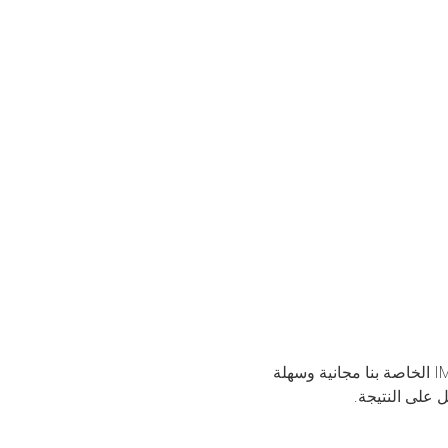
هذه الأداة لتحويل K25 إلى IMAGE عبر الإنترنت دون إتلاف جودة الصورة الناتجة. أداة تحويل K25 إلى IMAGE الخاصة بنا مجانية وسهلة
على النتيجة.