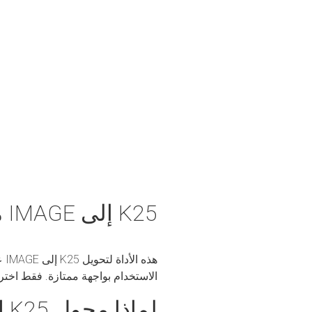
K25 إلى IMAGE محول
الاستخدام بواجهة ممتازة. فقط اخت
لماذا محول K25 إلى IMAGE الخاص بنا