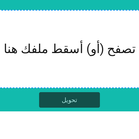
تصفح (أو) أسقط ملفك هنا
تحويل