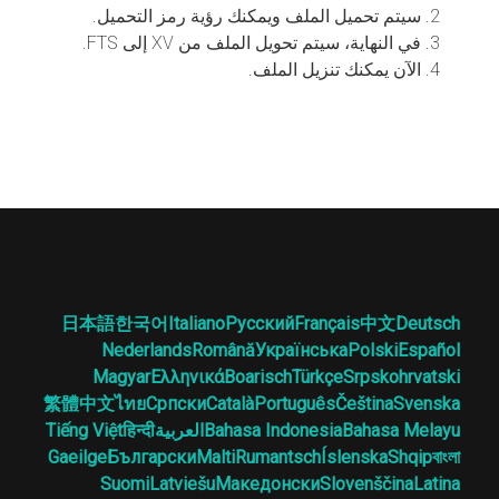
سيتم تحميل الملف ويمكنك رؤية رمز التحميل.
في النهاية، سيتم تحويل الملف من XV إلى FTS.
الآن يمكنك تنزيل الملف.
日本語
한국어
Italiano
Русский
Français
中文
Deutsch
Nederlands
Română
Українська
Polski
Español
Magyar
Ελληνικά
Boarisch
Türkçe
Srpskohrvatski
繁體中文
ไทย
Српски
Català
Português
Čeština
Svenska
Bahasa Melayu
Bahasa Indonesia
العربية
हिन्दी
Tiếng Việt
Gaeilge
Български
Malti
Rumantsch
Íslenska
Shqip
বাংলা
Suomi
Latviešu
Македонски
Slovenščina
Latina