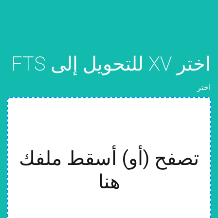
اختر XV للتحويل إلى FTS
اختر
تصفح (أو) أسقط ملفك
هنا