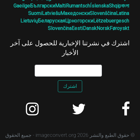
Gaeilge
Български
Malti
Rumantsch
Íslenska
Shqip
বাংলা
Suomi
Latviešu
Македонски
Slovenščina
Latina
Lietuvių
Беларуская
Црногорски
Lëtzebuergesch
Slovenčina
Eesti
Dansk
Norsk
Føroyskt
اشترك في نشرتنا الإخبارية للحصول على آخر
الأخبار
اشترك
© حقوق الطبع والنشر 2026 imageconvert.org - جميع الحقوق