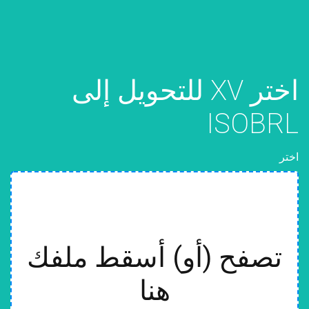
اختر XV للتحويل إلى
ISOBRL
اختر
تصفح (أو) أسقط ملفك
هنا