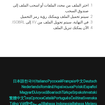
اختر الملف من محدد الملفات أو اسحب الملف إلى
صندوق السحب.
سيتم تحميل الملف ويمكنك رؤية رمز التحميل.
في النهاية، سيتم تحويل الملف من XV إلى ISOBRL.
الآن يمكنك تنزيل الملف.
日本語
한국어
Italiano
Русский
Français
中文
Deutsch
Nederlands
Română
Українська
Polski
Español
Magyar
Ελληνικά
Boarisch
Türkçe
Srpskohrvatski
繁體中文
ไทย
Српски
Català
Português
Čeština
Svenska
Bahasa Melayu
Bahasa Indonesia
العربية
हिन्दी
Tiếng Việt