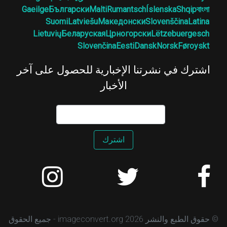
Gaeilge
Български
Malti
Rumantsch
Íslenska
Shqip
বাংলা
Suomi
Latviešu
Македонски
Slovenščina
Latina
Lietuvių
Беларуская
Црногорски
Lëtzebuergesch
Slovenčina
Eesti
Dansk
Norsk
Føroyskt
اشترك في نشرتنا الإخبارية للحصول على آخر
الأخبار
اشترك
© حقوق الطبع والنشر 2026 imageconvert.org - جميع الحقوق