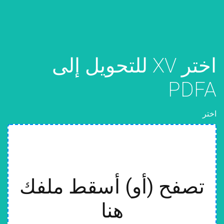
اختر XV للتحويل إلى
PDFA
اختر
تصفح (أو) أسقط ملفك
هنا