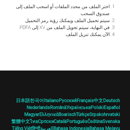
اختر الملف من محدد الملفات أو اسحب الملف إلى
صندوق السحب.
سيتم تحميل الملف ويمكنك رؤية رمز التحميل.
في النهاية، سيتم تحويل الملف من XV إلى PDFA.
الآن يمكنك تنزيل الملف.
日本語
한국어
Italiano
Русский
Français
中文
Deutsch
Nederlands
Română
Українська
Polski
Español
Magyar
Ελληνικά
Boarisch
Türkçe
Srpskohrvatski
繁體中文
ไทย
Српски
Català
Português
Čeština
Svenska
Bahasa Melayu
Bahasa Indonesia
العربية
हिन्दी
Tiếng Việt